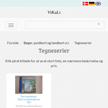
ViKaLi
Toggle
navigation
Forside
Bøger, postkort og landkort o.l.
Tegneserier
Tegneserier
Klik på et billede for at se et stort foto, en nærmere beskrivelse og
pris.
For samleren:
Rich's samlealbum
Ud i
Kontakt os vedrørende pris