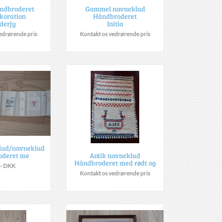
ndbroderet
Gammel navneklud
koration
Håndbroderet
derjy
Initia
edrørende pris
Kontakt os vedrørende pris
klud/navneklud
oderet me
Antik navneklud
Håndbroderet med rødt og
,- DKK
Kontakt os vedrørende pris