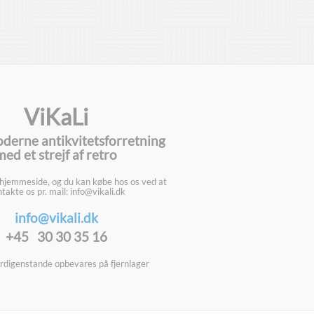
ViKaLi
oderne antikvitetsforretning
med et strejf af retro
 hjemmeside, og du kan købe hos os ved at
takte os pr. mail: info@vikali.dk
info@vikali.dk
+45 30 30 35 16
digenstande opbevares på fjernlager