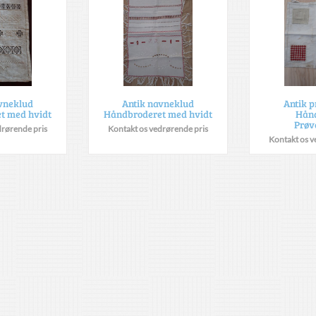
vneklud
Antik navneklud
Antik 
t med hvidt
Håndbroderet med hvidt
Hån
Prøv
drørende pris
Kontakt os vedrørende pris
Kontakt os v