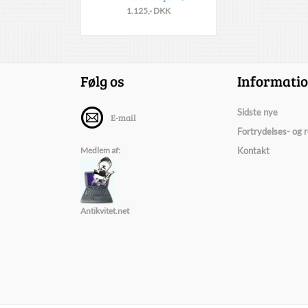
1.125,- DKK
Følg os
Informati
Sidste nye
E-mail
Fortrydelses- og 
Medlem af:
Kontakt
Antikvitet.net