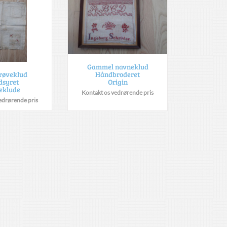
Gammel navneklud
Håndbroderet
prøveklud
Origin
dsyret
eklude
Kontakt os vedrørende pris
edrørende pris