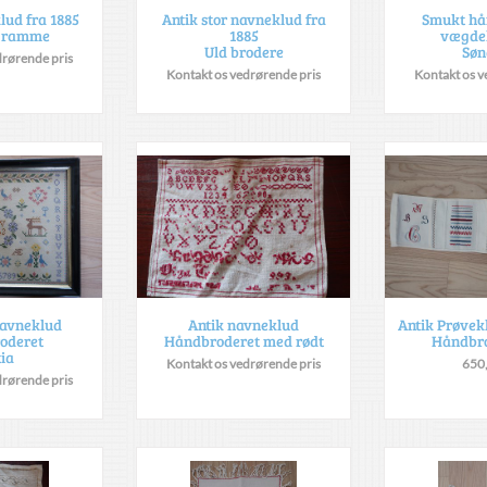
lud fra 1885
Antik stor navneklud fra
Smukt hå
l ramme
1885
vægde
Uld brodere
Søn
drørende pris
Kontakt os vedrørende pris
Kontakt os v
avneklud
Antik navneklud
Antik Prøve
oderet
Håndbroderet med rødt
Håndbr
tia
Kontakt os vedrørende pris
650
drørende pris