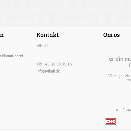
on
Kontakt
Om os
ViKaLi,
reklamationret
er din m
Tlf: +45 30 30 35 16
info@vikali.dk
Vi sælger via
kon
ALLE vær