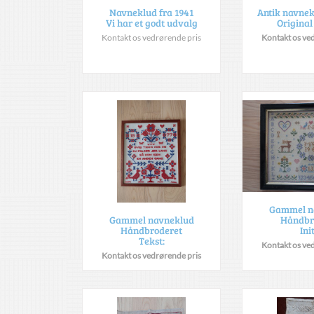
Navneklud fra 1941
Antik navnek
Vi har et godt udvalg
Origina
Kontakt os vedrørende pris
Kontakt os ve
Gammel n
Håndbr
Gammel navneklud
Ini
Håndbroderet
Tekst:
Kontakt os ve
Kontakt os vedrørende pris