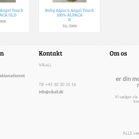
Angel Touch
Baby Alpaca Angel Touch
ACA ULD
100% ALPACA
B
 DKK
52,- DKK
on
Kontakt
Om os
ViKaLi,
reklamationret
er din m
Tlf: +45 30 30 35 16
info@vikali.dk
Vi sælger via
kon
ALLE vær