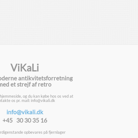
ViKaLi
oderne antikvitetsforretning
med et strejf af retro
 hjemmeside, og du kan købe hos os ved at
takte os pr. mail: info@vikali.dk
info@vikali.dk
+45 30 30 35 16
digenstande opbevares på fjernlager