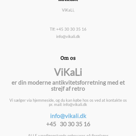
ViKaLi,
Tlf: +45 30 30 35 16
info@vikali.dk
Om os
ViKaLi
er din moderne antikvitetsforretning med et
strejf af retro
Vi sælger via hjemmeside, og du kan købe hos os ved at kontakte os
pr. mail: info@vikali.dk
info@vikali.dk
+45 30 30 35 16
ALLE værdigenstande opbevares på fjernlager