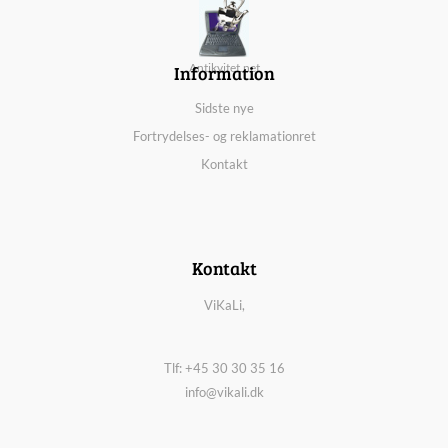
Information
Antikvitet.net
Sidste nye
Fortrydelses- og reklamationret
Kontakt
Kontakt
ViKaLi,
Tlf: +45 30 30 35 16
info@vikali.dk