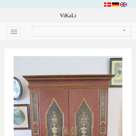
ViKaLi
Toggle
navigation