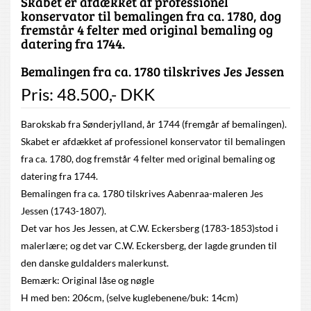
Skabet er afdækket af professionel
konservator til bemalingen fra ca. 1780, dog
fremstår 4 felter med original bemaling og
datering fra 1744.
Bemalingen fra ca. 1780 tilskrives Jes Jessen
Pris:
48.500
,-
DKK
Barokskab fra Sønderjylland, år 1744 (fremgår af bemalingen).
Skabet er afdækket af professionel konservator til bemalingen
fra ca. 1780, dog fremstår 4 felter med original bemaling og
datering fra 1744.
Bemalingen fra ca. 1780 tilskrives Aabenraa-maleren Jes
Jessen (1743-1807).
Det var hos Jes Jessen, at C.W. Eckersberg (1783-1853)stod i
malerlære; og det var C.W. Eckersberg, der lagde grunden til
den danske guldalders malerkunst.
Bemærk: Original låse og nøgle
H med ben: 206cm, (selve kuglebenene/buk: 14cm)