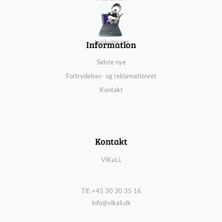
Information
Antikvitet.net
Sidste nye
Fortrydelses- og reklamationret
Kontakt
Kontakt
ViKaLi,
Tlf: +45 30 30 35 16
info@vikali.dk