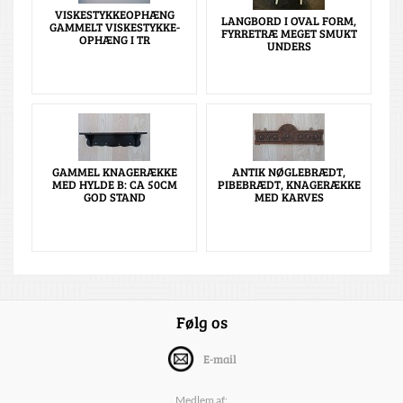
VISKESTYKKEOPHÆNG
LANGBORD I OVAL FORM,
GAMMELT VISKESTYKKE-
FYRRETRÆ MEGET SMUKT
OPHÆNG I TR
UNDERS
GAMMEL KNAGERÆKKE
ANTIK NØGLEBRÆDT,
MED HYLDE B: CA 50CM
PIBEBRÆDT, KNAGERÆKKE
GOD STAND
MED KARVES
Følg os
E-mail
Medlem af: