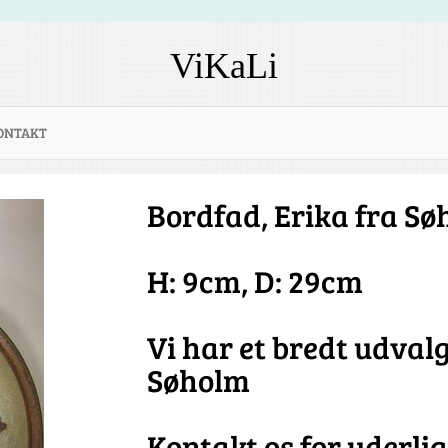
ViKaLi
ONTAKT
Bordfad, Erika fra S
H: 9cm, D: 29cm
Vi har et bredt udval
Søholm
Kontakt os for yderli