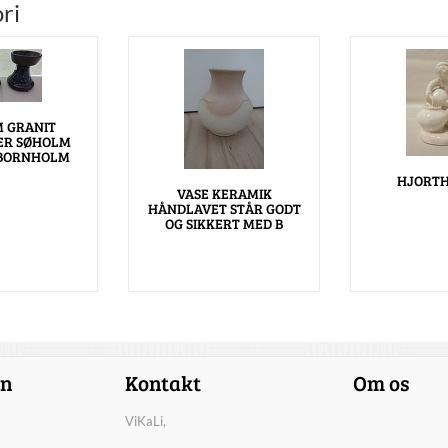
ri
 GRANIT
ER SØHOLM
 BORNHOLM
HJORTH
VASE KERAMIK
HÅNDLAVET STÅR GODT
OG SIKKERT MED B
on
Kontakt
Om os
ViKaLi,