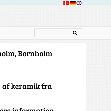
øholm, Bornholm
g af keramik fra
gere information