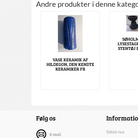
Andre produkter i denne katego
SØHOLM
LYSESTAG
STENTØJ
VASE KERAMIK AF
HILDEGON, DEN KENDTE
KERAMIKER FR
Følg os
Informati
Sidste nye
E-mail