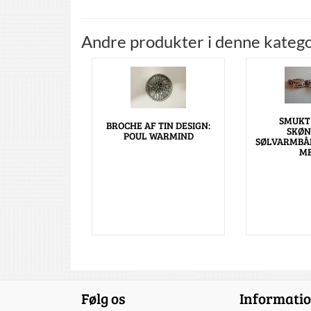
Andre produkter i denne katego
SMUKT
BROCHE AF TIN DESIGN:
SKØN
POUL WARMIND
SØLVARMBÅ
ME
Følg os
Informati