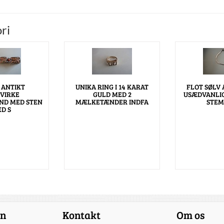
ri
 ANTIKT
UNIKA RING I 14 KARAT
FLOT SØLV 
VIRKE
GULD MED 2
USÆDVANLI
ND MED STEN
MÆLKETÆNDER INDFA
STEM
D S
on
Kontakt
Om os