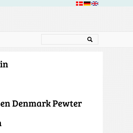
in
nsen Denmark Pewter
n