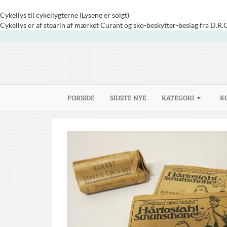
Cykellys til cykellygterne (Lysene er solgt)
Cykellys er af stearin af mærket Curant og sko-beskytter-beslag fra D.R.
(CURRENT)
FORSIDE
SIDSTE NYE
KATEGORI
K