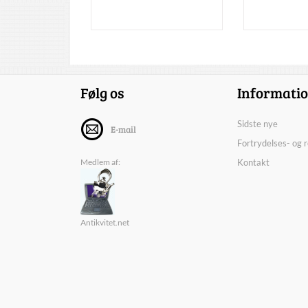
Følg os
Informati
Sidste nye
E-mail
Fortrydelses- og 
Medlem af:
Kontakt
Antikvitet.net