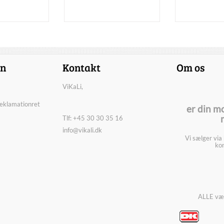
on
Kontakt
Om os
ViKaLi,
reklamationret
er din m
Tlf: +45 30 30 35 16
info@vikali.dk
Vi sælger via
kon
ALLE vær