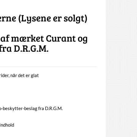
erne (Lysene er solgt)
n af mærket Curant og
fra D.R.G.M.
ider, når det er glat
o-beskytter-beslag fra D.R.G.M.
 indhold