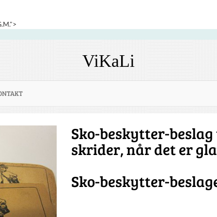
G.M.">
ViKaLi
ONTAKT
Sko-beskytter-beslag t
skrider, når det er gla
Sko-beskytter-beslage