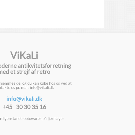
ViKaLi
oderne antikvitetsforretning
med et strejf af retro
 hjemmeside, og du kan købe hos os ved at
takte os pr. mail: info@vikali.dk
info@vikali.dk
+45 30 30 35 16
digenstande opbevares på fjernlager