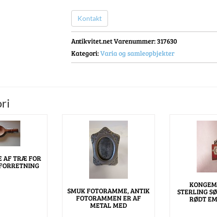
Kontakt
Antikvitet.net Varenummer
: 317630
Kategori:
Varia og samleopbjekter
ri
 AF TRÆ FOR
FORRETNING
KONGEM
SMUK FOTORAMME, ANTIK
STERLING SØ
FOTORAMMEN ER AF
RØDT E
METAL MED