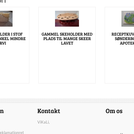
LDER I STOF
GAMMEL SKEHOLDER MED
RECEPTKUV
NKEL MINDRE
PLADS TIL MANGE SKEER
SØNDERB
RVI
LAVET
APOTEK
on
Kontakt
Om os
ViKaLi,
reklamationret