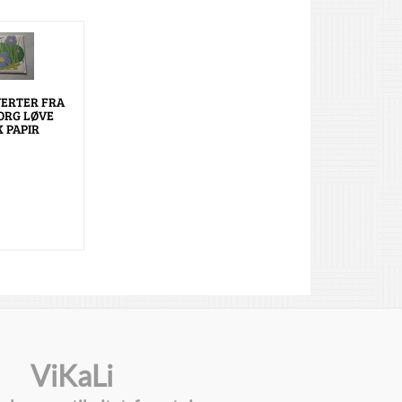
ERTER FRA
ORG LØVE
 PAPIR
ViKaLi