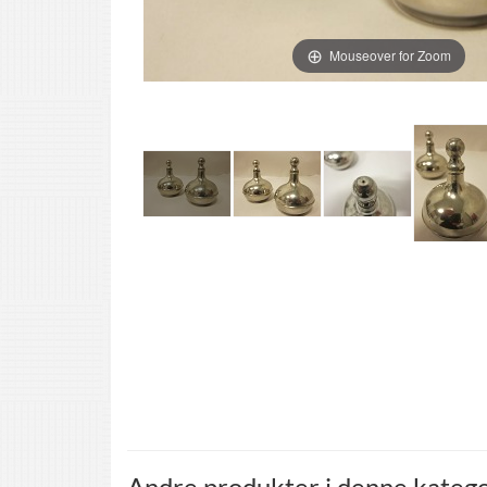
Mouseover for Zoom
Andre produkter i denne katego