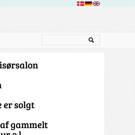
risørsalon
n
 er solgt
g af gammelt
r o.l.