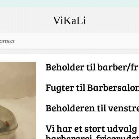
ViKaLi
ONTAKT
Beholder til barber/f
Fugter til Barbersalo
Beholderen til venstre
Vi har et stort udval
barbergrej, frisørudsty