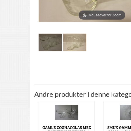
Mouseover for Zoom
Andre produkter i denne katego
GAMLE COGNACGLAS MED
SMUK GAMM