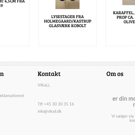
H: 4,5CM FRA
19
KARAFFEL,
LYSESTAGER FRA
PROP CA.
HOLMEGAARD/KASTRUP
OLIVE
GLASVÆRK KOBOLT
on
Kontakt
Om os
ViKaLi,
reklamationret
er din m
Tlf: +45 30 30 35 16
info@vikali.dk
Vi sælger via
kon