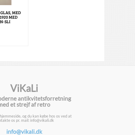
 GLAS, MED
 1920 MED
N-SLI
ViKaLi
oderne antikvitetsforretning
med et strejf af retro
 hjemmeside, og du kan købe hos os ved at
takte os pr. mail: info@vikali.dk
info@vikali.dk