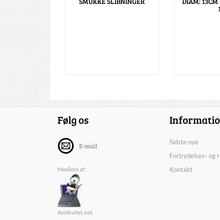
SMUKKE SLIBNINGER
DIAM: 13CM 
Følg os
Informati
Sidste nye
E-mail
Fortrydelses- og 
Medlem af:
Kontakt
Antikvitet.net