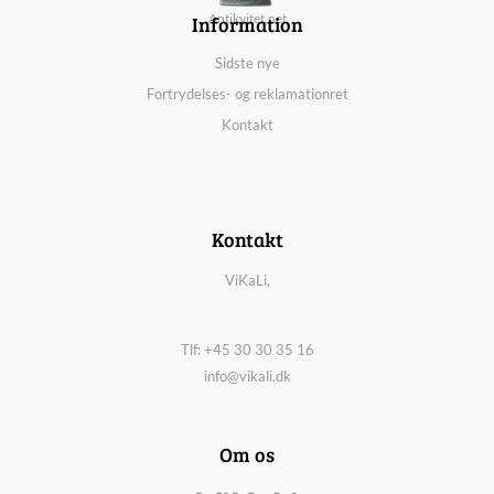
Information
Antikvitet.net
Sidste nye
Fortrydelses- og reklamationret
Kontakt
Kontakt
ViKaLi,
Tlf: +45 30 30 35 16
info@vikali.dk
Om os