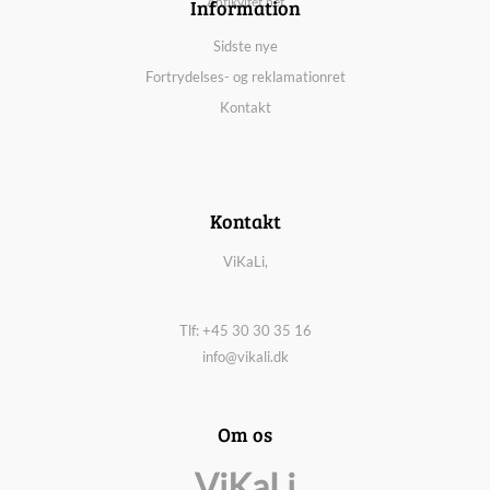
Information
Antikvitet.net
Sidste nye
Fortrydelses- og reklamationret
Kontakt
Kontakt
ViKaLi,
Tlf: +45 30 30 35 16
info@vikali.dk
Om os
ViKaLi