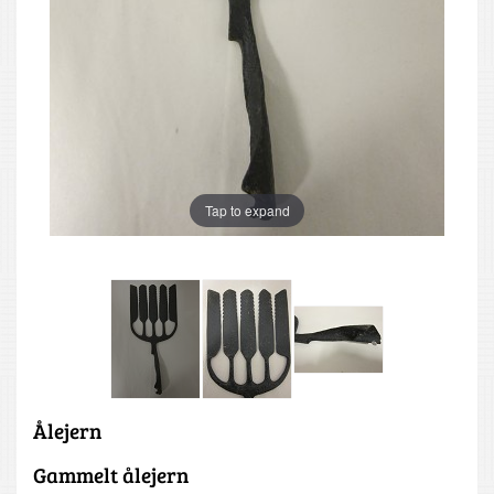
Tap to expand
Ålejern
Gammelt ålejern