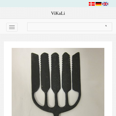
ViKaLi
Toggle
navigation