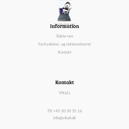
Information
Antikvitet.net
Sidste nye
Fortrydelses- og reklamationret
Kontakt
Kontakt
ViKaLi,
Tlf: +45 30 30 35 16
info@vikali.dk