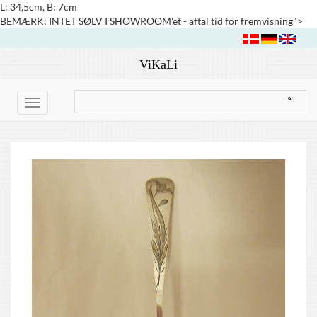
L: 34,5cm, B: 7cm
BEMÆRK: INTET SØLV I SHOWROOM'et - aftal tid for fremvisning">
ViKaLi
Toggle
navigation