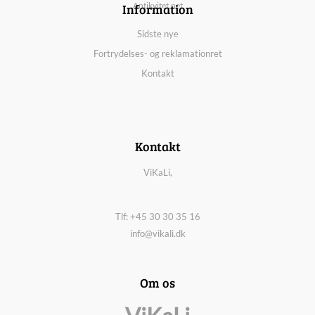
Information
Antikvitet.net
Sidste nye
Fortrydelses- og reklamationret
Kontakt
Kontakt
ViKaLi,
Tlf: +45 30 30 35 16
info@vikali.dk
Om os