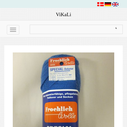
ViKaLi
Toggle
navigation