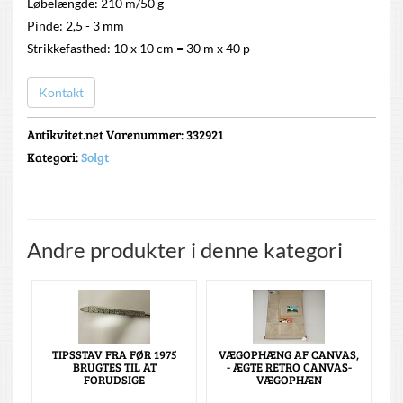
Løbelængde: 210 m/50 g
Pinde: 2,5 - 3 mm
Strikkefasthed: 10 x 10 cm = 30 m x 40 p
Kontakt
Antikvitet.net Varenummer
: 332921
Kategori:
Solgt
Andre produkter i denne kategori
TIPSSTAV FRA FØR 1975
VÆGOPHÆNG AF CANVAS,
BRUGTES TIL AT
- ÆGTE RETRO CANVAS-
FORUDSIGE
VÆGOPHÆN