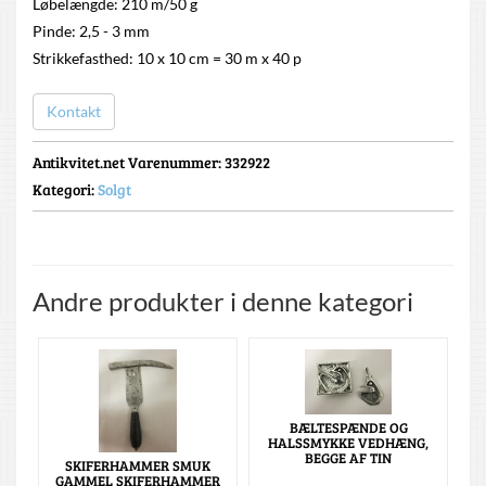
Løbelængde: 210 m/50 g
Pinde: 2,5 - 3 mm
Strikkefasthed: 10 x 10 cm = 30 m x 40 p
Kontakt
Antikvitet.net Varenummer
: 332922
Kategori:
Solgt
Andre produkter i denne kategori
BÆLTESPÆNDE OG
HALSSMYKKE VEDHÆNG,
BEGGE AF TIN
SKIFERHAMMER SMUK
GAMMEL SKIFERHAMMER