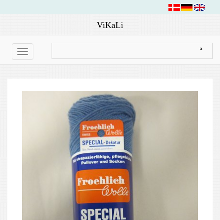
ViKaLi
Toggle
navigation