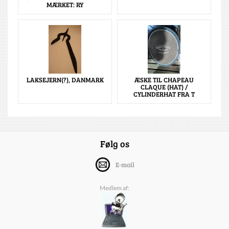
MÆRKET: RY
LAKSEJERN(?), DANMARK
ÆSKE TIL CHAPEAU
CLAQUE (HAT) /
CYLINDERHAT FRA T
Følg os
E-mail
Medlem af: