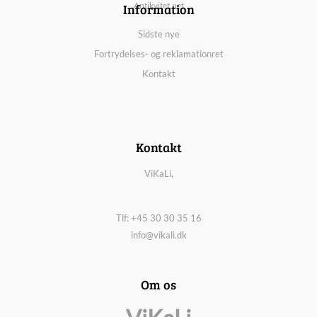
Information
Antikvitet.net
Sidste nye
Fortrydelses- og reklamationret
Kontakt
Kontakt
ViKaLi,
Tlf: +45 30 30 35 16
info@vikali.dk
Om os