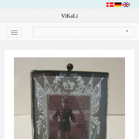
ViKaLi
Toggle
navigation