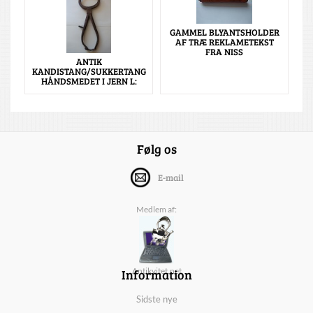
GAMMEL BLYANTSHOLDER
AF TRÆ REKLAMETEKST
FRA NISS
ANTIK
KANDISTANG/SUKKERTANG
HÅNDSMEDET I JERN L:
Følg os
E-mail
Medlem af:
Information
Antikvitet.net
Sidste nye