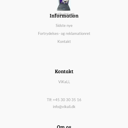
Information
Antikvitet.net
Sidste nye
Fortrydelses- og reklamationret
Kontakt
Kontakt
ViKaLi,
Tlf: +45 30 30 35 16
info@vikali.dk
Om os