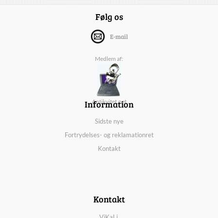
Følg os
E-mail
Medlem af:
Information
Antikvitet.net
Sidste nye
Fortrydelses- og reklamationret
Kontakt
Kontakt
ViKaLi,