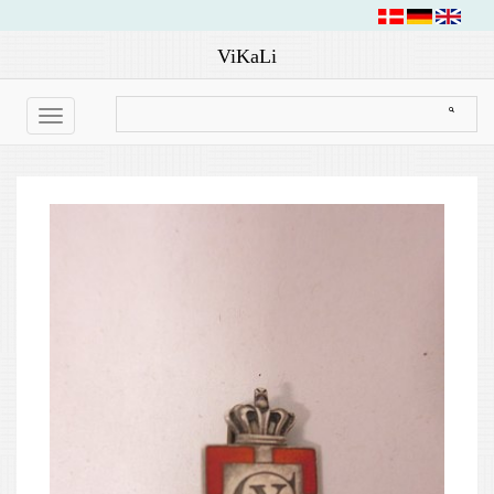
ViKaLi
Toggle
navigation