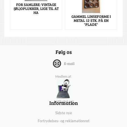
FOR SAMLERE: VINTAGE
(ØL)OPLUKKER, LIGE TIL AT
HA
GAMMEL LINSEFORME I
METAL 12 STK. PÅ EN
"PLADE"
Følg os
E-mail
Medlem af:
Information
Antikvitet.net
Sidste nye
Fortrydelses- og reklamationret