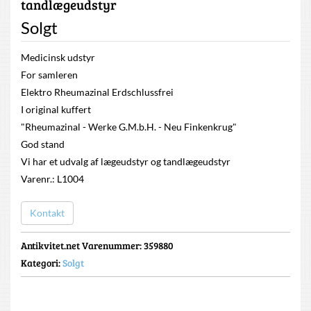
tandlægeudstyr
Solgt
Medicinsk udstyr
For samleren
Elektro Rheumazinal Erdschlussfrei
I original kuffert
"Rheumazinal - Werke G.M.b.H. - Neu Finkenkrug"
God stand
Vi har et udvalg af lægeudstyr og tandlægeudstyr
Varenr.: L1004
Kontakt
Antikvitet.net Varenummer
: 359880
Kategori:
Solgt