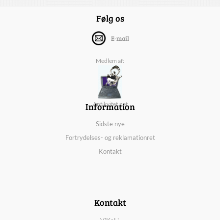
Følg os
E-mail
Medlem af:
Information
Antikvitet.net
Sidste nye
Fortrydelses- og reklamationret
Kontakt
Kontakt