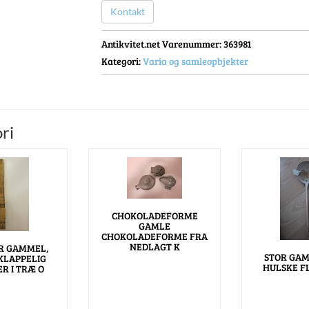
Kontakt
Antikvitet.net Varenummer
: 363981
Kategori:
Varia og samleopbjekter
ri
CHOKOLADEFORME
GAMLE
CHOKOLADEFORME FRA
NEDLAGT K
R GAMMEL,
STOR GA
LAPPELIG
HULSKE F
R I TRÆ O