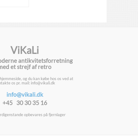
ViKaLi
oderne antikvitetsforretning
med et strejf af retro
 hjemmeside, og du kan købe hos os ved at
takte os pr. mail: info@vikali.dk
info@vikali.dk
+45 30 30 35 16
digenstande opbevares på fjernlager