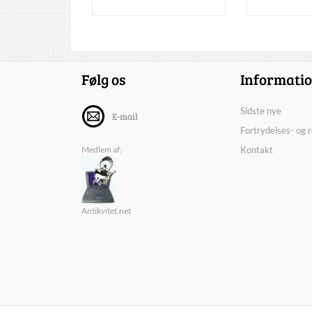
Følg os
Informati
Sidste nye
E-mail
Fortrydelses- og 
Medlem af:
Kontakt
Antikvitet.net