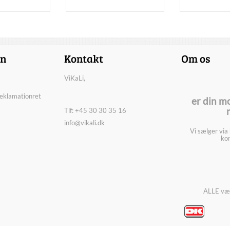
on
Kontakt
Om os
ViKaLi,
reklamationret
er din m
Tlf: +45 30 30 35 16
info@vikali.dk
Vi sælger via
kon
ALLE vær