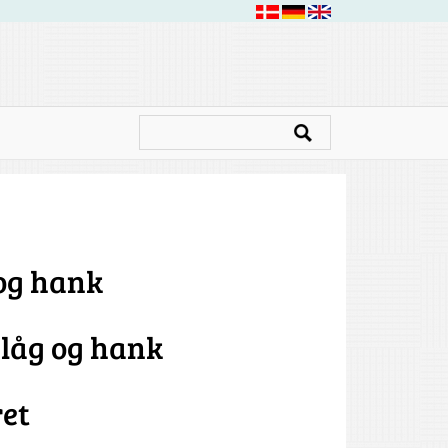
 og hank
 låg og hank
ret