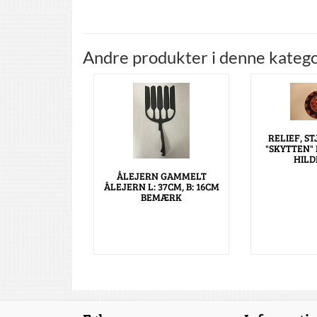
Andre produkter i denne katego
RELIEF, S
"SKYTTEN"
HILD
ÅLEJERN GAMMELT
ÅLEJERN L: 37CM, B: 16CM
BEMÆRK