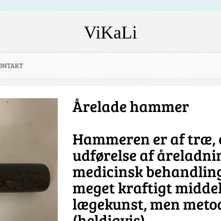
ViKaLi
ONTAKT
Årelade hammer
Hammeren er af træ, 
udførelse af åreladni
medicinsk behandling
meget kraftigt middel 
lægekunst, men metod
(heldigvis).