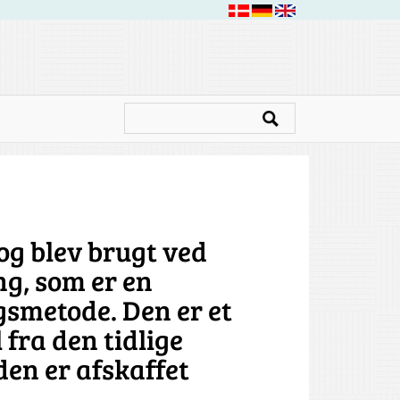
og blev brugt ved
ng, som er en
smetode. Den er et
fra den tidlige
en er afskaffet