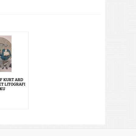
AF KURT ARD
T LITOGRAFI
 KU