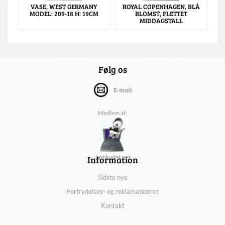
VASE, WEST GERMANY
ROYAL COPENHAGEN, BLÅ
MODEL: 209-18 H: 19CM
BLOMST, FLETTET
MIDDAGSTALL
Følg os
E-mail
Medlem af:
Information
Antikvitet.net
Sidste nye
Fortrydelses- og reklamationret
Kontakt