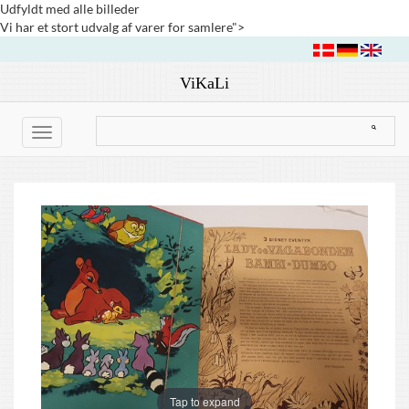
Udfyldt med alle billeder
Vi har et stort udvalg af varer for samlere">
ViKaLi
Toggle
navigation
Tap to expand