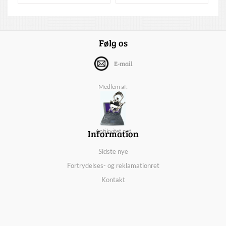
Følg os
E-mail
Medlem af:
Information
Antikvitet.net
Sidste nye
Fortrydelses- og reklamationret
Kontakt