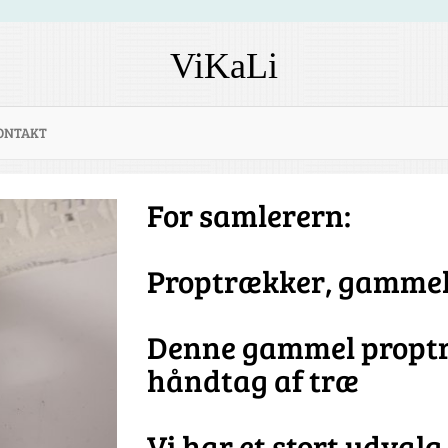
ViKaLi
ONTAKT
For samlerern:
Proptrækker, gamme
Denne gammel proptr
håndtag af træ
Vi har et stort udvalg