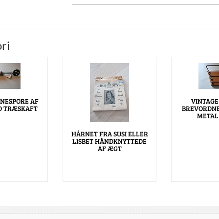
ri
JNESPORE AF
VINTAGE
D TRÆSKAFT
BREVORDNE
METAL 
HÅRNET FRA SUSI ELLER
LISBET HÅNDKNYTTEDE
AF ÆGT