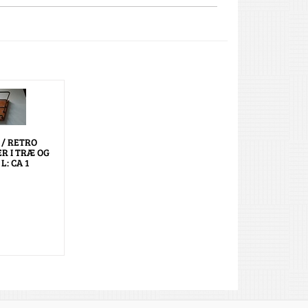
 / RETRO
R I TRÆ OG
L: CA 1