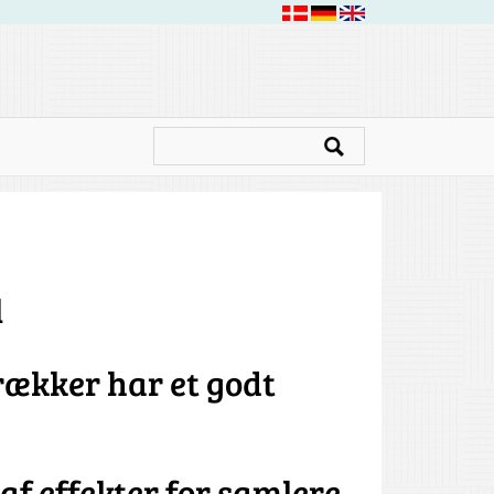
l
ækker har et godt
 af effekter for samlere