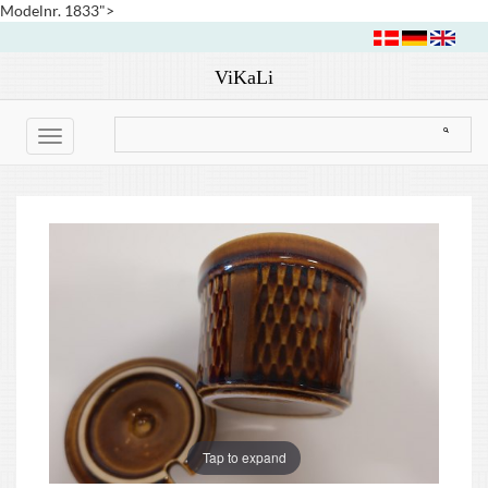
Modelnr. 1833">
ViKaLi
Toggle
navigation
Tap to expand