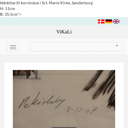
Idéskitse til korvindue i Sct. Marie Kirke, Sønderborg
H: 51cm
B: 35,5cm">
ViKaLi
Toggle
navigation