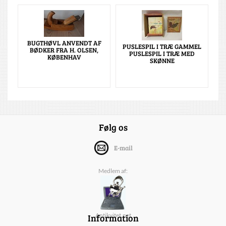
BUGTHØVL ANVENDT AF
PUSLESPIL I TRÆ GAMMEL
BØDKER FRA H. OLSEN,
PUSLESPIL I TRÆ MED
KØBENHAV
SKØNNE
Følg os
E-mail
Medlem af:
Information
Antikvitet.net