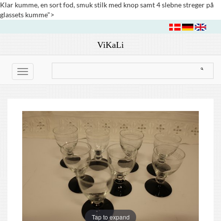
Klar kumme, en sort fod, smuk stilk med knop samt 4 slebne streger på
glassets kumme">
ViKaLi
Toggle
navigation
Tap to expand