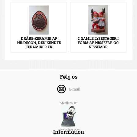
DRÅBE-KERAMIK AF
2 GAMLE LYSESTAGER I
HILDEGON, DEN KENDTE
FORM AF NISSEFAR OG
KERAMIKER FR
NISSEMOR
Følg os
E-mail
Medlem af:
Information
Antikvitet.net