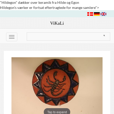
"Hildegon" dækker over keramik fra Hilde og Egon
Hildegon's værker er fortsat eftertragtede for mange samlere">
ViKaLi
Toggle
navigation
Tap to expand