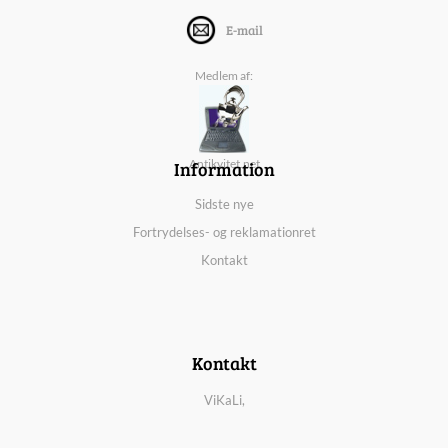
E-mail
Medlem af:
Information
Antikvitet.net
Sidste nye
Fortrydelses- og reklamationret
Kontakt
Kontakt
ViKaLi,