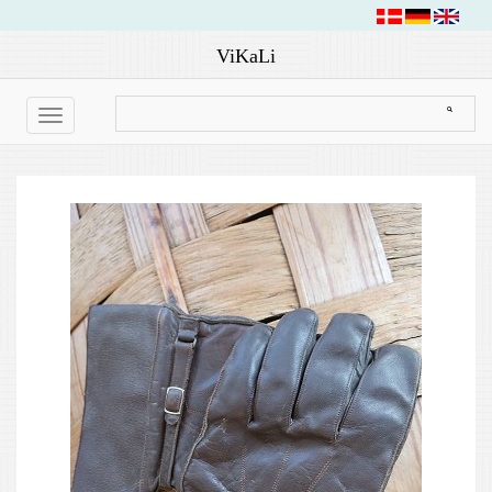
ViKaLi
Toggle
navigation