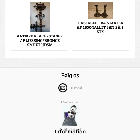
TINSTAGER FRA STARTEN
AF 1800-TALLET SÆT PÅ 2
STK
ANTIKKE KLAVERSTAGER
AF MESSING/BRONCE
SMUKT UDSM
Følg os
E-mail
Medlem af:
Information
Antikvitet.net