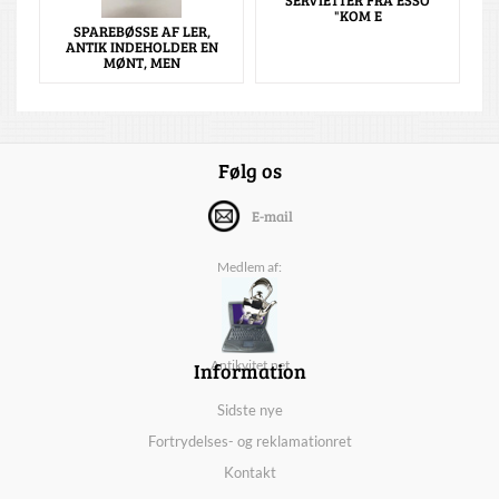
SERVIETTER FRA ESSO
"KOM E
SPAREBØSSE AF LER,
ANTIK INDEHOLDER EN
MØNT, MEN
Følg os
E-mail
Medlem af:
Information
Antikvitet.net
Sidste nye
Fortrydelses- og reklamationret
Kontakt