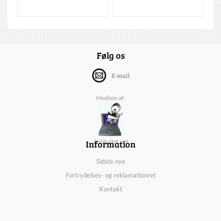
Følg os
E-mail
Medlem af:
Information
Antikvitet.net
Sidste nye
Fortrydelses- og reklamationret
Kontakt