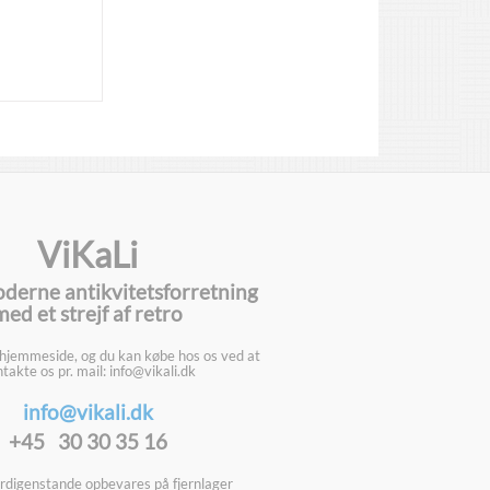
ViKaLi
oderne antikvitetsforretning
med et strejf af retro
 hjemmeside, og du kan købe hos os ved at
takte os pr. mail: info@vikali.dk
info@vikali.dk
+45 30 30 35 16
digenstande opbevares på fjernlager