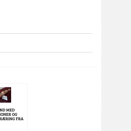
IND MED
IONER OG
RÆRING FRA