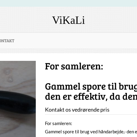
ViKaLi
ONTAKT
For samleren:
Gammel spore til bru
den er effektiv, da de
Kontakt os vedrørende pris
For samleren:
Gammel spore til brug ved håndarbejde,- den er