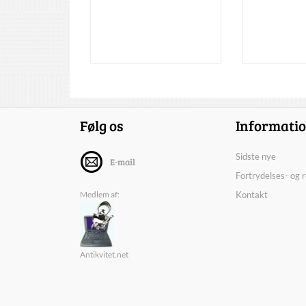
Følg os
Informati
Sidste nye
E-mail
Fortrydelses- og 
Medlem af:
Kontakt
Antikvitet.net