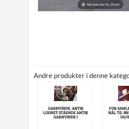
Mouseover for Zoom
Andre produkter i denne katego
GARNVINDE, ANTIK
FOR SAML
LODRET STÅENDE ANTIK
NÅL TIL B
GARNVINDE I
OG/