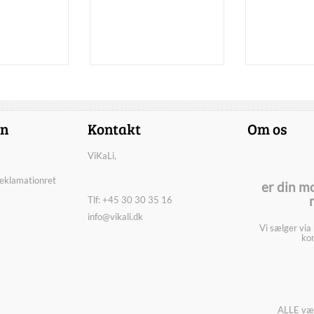
on
Kontakt
Om os
ViKaLi,
reklamationret
er din m
Tlf: +45 30 30 35 16
info@vikali.dk
Vi sælger via
kon
ALLE vær