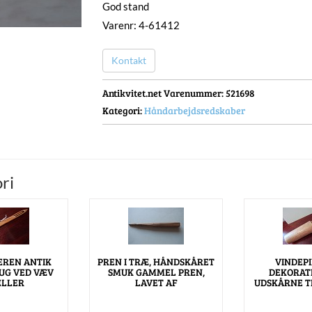
God stand
Varenr: 4-61412
Kontakt
Antikvitet.net Varenummer
: 521698
Kategori:
Håndarbejdsredskaber
ri
EREN ANTIK
PREN I TRÆ, HÅNDSKÅRET
VINDEP
RUG VED VÆV
SMUK GAMMEL PREN,
DEKORAT
ELLER
LAVET AF
UDSKÅRNE T