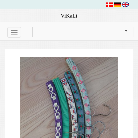
ViKaLi
Toggle
navigation