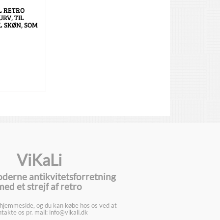
 RETRO
RV, TIL
 SKØN, SOM
ViKaLi
oderne antikvitetsforretning
med et strejf af retro
 hjemmeside, og du kan købe hos os ved at
takte os pr. mail: info@vikali.dk