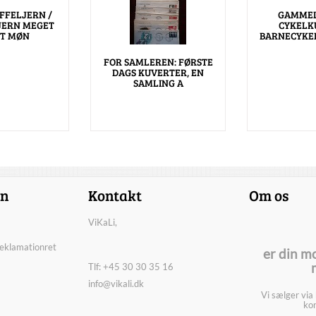
FFELJERN /
GAMMEL
JERN MEGET
CYKELKU
T MØN
BARNECYKEL
FOR SAMLEREN: FØRSTE
DAGS KUVERTER, EN
SAMLING A
on
Kontakt
Om os
ViKaLi,
reklamationret
er din m
Tlf: +45 30 30 35 16
info@vikali.dk
Vi sælger via
kon