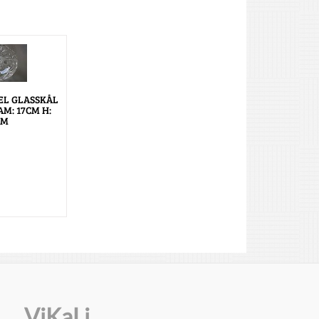
L GLASSKÅL
AM: 17CM H:
CM
ViKaLi