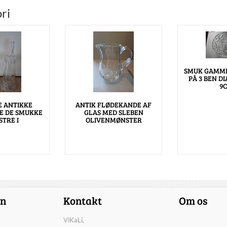
ri
SMUK GAMME
PÅ 3 BEN DI
9
E ANTIKKE
ANTIK FLØDEKANDE AF
E DE SMUKKE
GLAS MED SLEBEN
TRE I
OLIVENMØNSTER
on
Kontakt
Om os
ViKaLi,