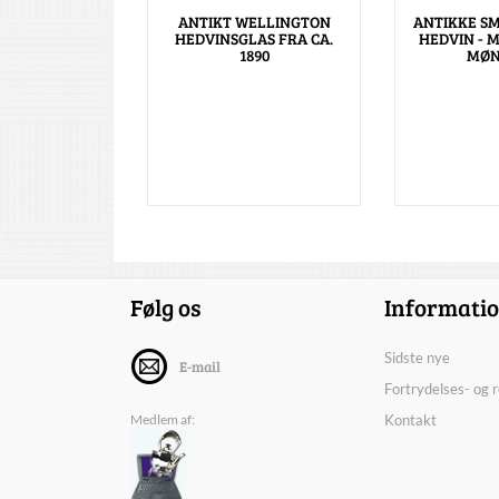
ANTIKT WELLINGTON
ANTIKKE SM
HEDVINSGLAS FRA CA.
HEDVIN - 
1890
MØN
Følg os
Informati
Sidste nye
E-mail
Fortrydelses- og 
Medlem af:
Kontakt