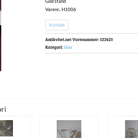
God stand
Varenr.. H1006
Kontakt
Antikvitet.net Varenummer
: 522623
Kategori:
Glas
ri