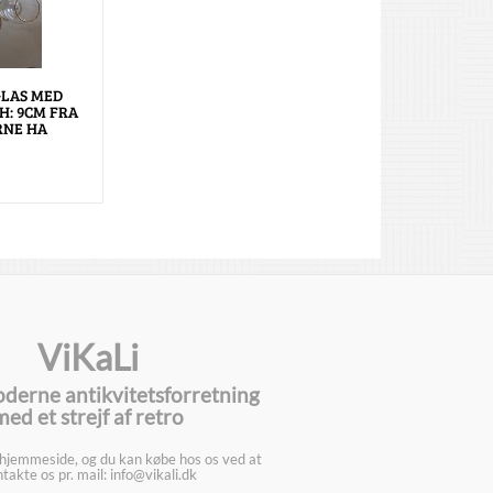
LAS MED
H: 9CM FRA
RNE HA
ViKaLi
oderne antikvitetsforretning
med et strejf af retro
 hjemmeside, og du kan købe hos os ved at
takte os pr. mail: info@vikali.dk