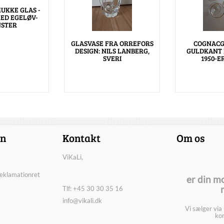
UKKE GLAS -
MED EGELØV-
STER
GLASVASE FRA ORREFORS
COGNACG
DESIGN: NILS LANBERG,
GULDKANT 
SVERI
1950-E
on
Kontakt
Om os
ViKaLi,
reklamationret
er din m
Tlf: +45 30 30 35 16
info@vikali.dk
Vi sælger via
kon