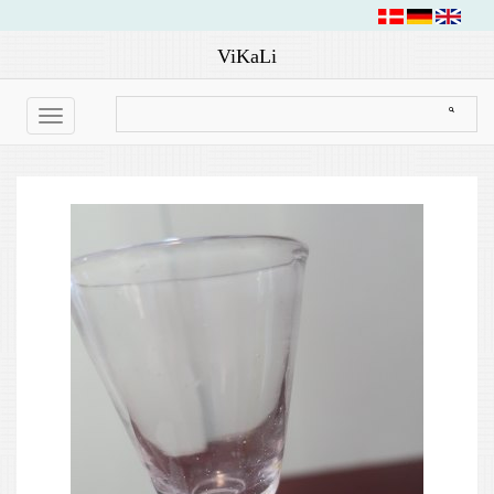
ViKaLi
Toggle
navigation