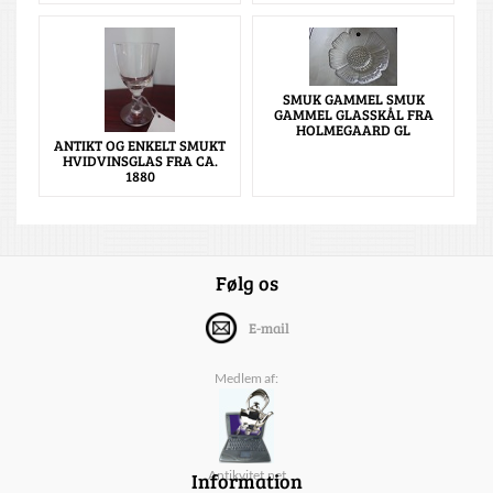
SMUK GAMMEL SMUK
GAMMEL GLASSKÅL FRA
HOLMEGAARD GL
ANTIKT OG ENKELT SMUKT
HVIDVINSGLAS FRA CA.
1880
Følg os
E-mail
Medlem af:
Information
Antikvitet.net