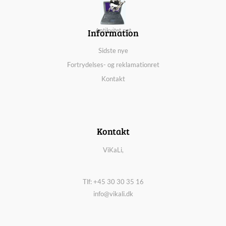
Information
Antikvitet.net
Sidste nye
Fortrydelses- og reklamationret
Kontakt
Kontakt
ViKaLi,
Tlf: +45 30 30 35 16
info@vikali.dk