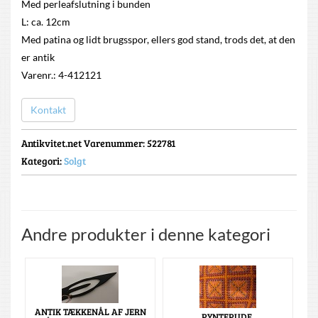
Med perleafslutning i bunden
L: ca. 12cm
Med patina og lidt brugsspor, ellers god stand, trods det, at den
er antik
Varenr.: 4-412121
Kontakt
Antikvitet.net Varenummer
: 522781
Kategori:
Solgt
Andre produkter i denne kategori
ANTIK TÆKKENÅL AF JERN
PYNTEPUDE,