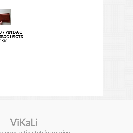
 / VINTAGE
BOG I ÆGTE
T SK
ViKaLi
oderne antikvitetsforretning