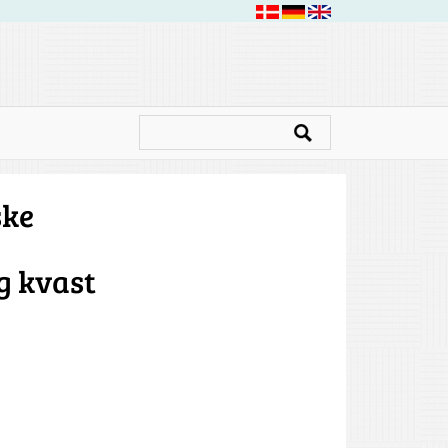
ske
g kvast