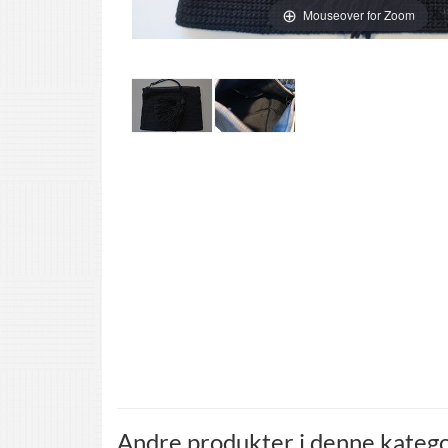
Mouseover for Zoom
Andre produkter i denne katego