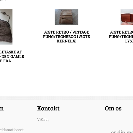
ÆGTE RETRO / VINTAGE
ÆGTE RETRO
PUNG/TEGNEBOG I ÆGTE
PUNG/TEGNE
KERNELÆ
LYS
LETASKE AF
 DEN GAMLE
E FRA
on
Kontakt
Om os
ViKaLi,
reklamationret
er din m