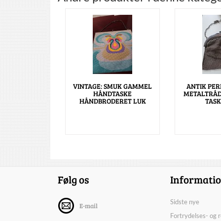
VINTAGE: SMUK GAMMEL
ANTIK PER
HÅNDTASKE
METALTRÅD
HÅNDBRODERET LUK
TASK
Følg os
Informati
Sidste nye
E-mail
Fortrydelses- og 