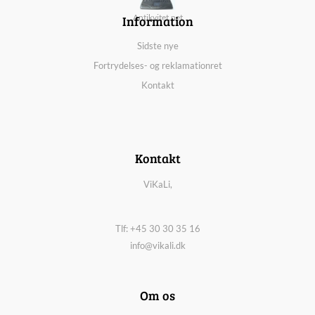
Information
Antikvitet.net
Sidste nye
Fortrydelses- og reklamationret
Kontakt
Kontakt
ViKaLi,
Tlf: +45 30 30 35 16
info@vikali.dk
Om os