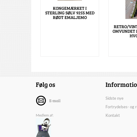
KONGEMÆRKET I
STERLING SØLV 925S MED
RØDT EMALJEMO
RETRO/VIN
OMVUNDET M
HV
Følg os
Informati
Sidste nye
E-mail
Fortrydelses- og 
Medlem af:
Kontakt