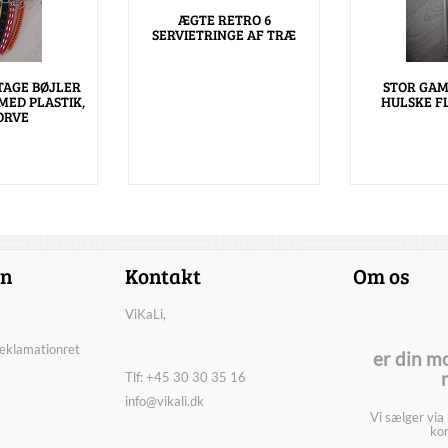
ÆGTE RETRO 6
SERVIETRINGE AF TRÆ
TAGE BØJLER
STOR GA
ED PLASTIK,
HULSKE F
ORVE
on
Kontakt
Om os
ViKaLi,
reklamationret
er din m
Tlf: +45 30 30 35 16
info@vikali.dk
Vi sælger via
kon