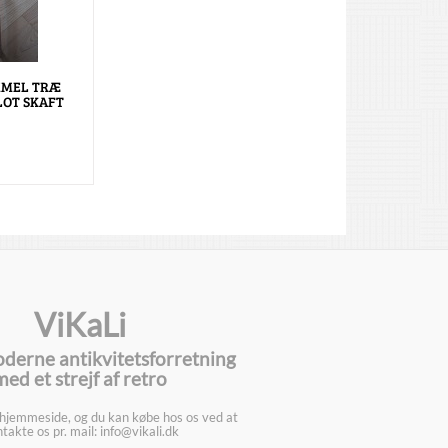
MMEL TRÆ
LOT SKAFT
ViKaLi
oderne antikvitetsforretning
med et strejf af retro
 hjemmeside, og du kan købe hos os ved at
takte os pr. mail: info@vikali.dk