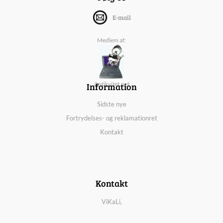
E-mail
Medlem af:
Information
Antikvitet.net
Sidste nye
Fortrydelses- og reklamationret
Kontakt
Kontakt
ViKaLi,