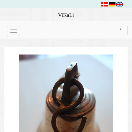
ViKaLi
Toggle
navigation