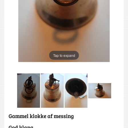
Tap to expand
Gammel klokke af messing
God klang