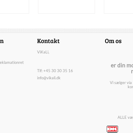
on
Kontakt
Om os
ViKaLi,
reklamationret
er din m
Tlf: +45 30 30 35 16
info@vikali.dk
Vi sælger via
kon
ALLE vær