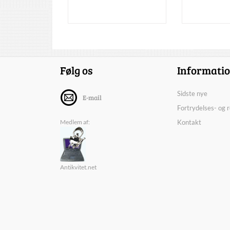
Følg os
Informati
Sidste nye
E-mail
Fortrydelses- og 
Medlem af:
Kontakt
Antikvitet.net