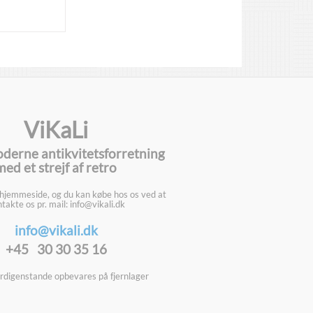
ViKaLi
oderne antikvitetsforretning
med et strejf af retro
 hjemmeside, og du kan købe hos os ved at
takte os pr. mail: info@vikali.dk
info@vikali.dk
+45 30 30 35 16
digenstande opbevares på fjernlager