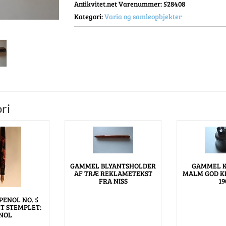
Antikvitet.net Varenummer
: 528408
Kategori:
Varia og samleopbjekter
ri
GAMMEL BLYANTSHOLDER
GAMMEL K
AF TRÆ REKLAMETEKST
MALM GOD K
FRA NISS
19
PENOL NO. 5
T STEMPLET:
NOL