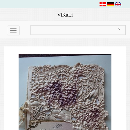
ViKaLi
Toggle
navigation