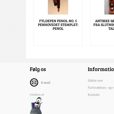
FYLDEPEN PENOL NO. 5
ANTIKKE S
PENHOVEDET STEMPLET:
FRA SLUTNIN
PENOL
TA
Følg os
Informati
Sidste nye
E-mail
Fortrydelses- og 
Medlem af:
Kontakt