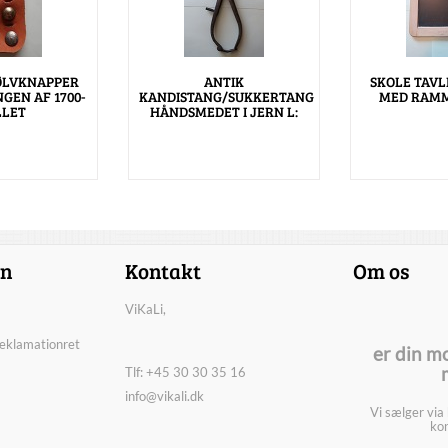
ØLVKNAPPER
ANTIK
SKOLE TAVL
GEN AF 1700-
KANDISTANG/SUKKERTANG
MED RAMM
LLET
HÅNDSMEDET I JERN L:
on
Kontakt
Om os
ViKaLi,
reklamationret
er din m
Tlf: +45 30 30 35 16
info@vikali.dk
Vi sælger via
kon