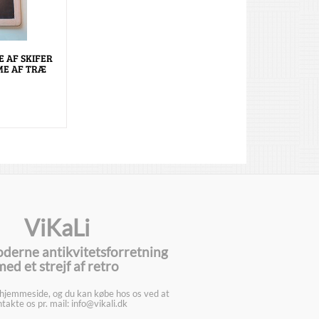
E AF SKIFER
E AF TRÆ
ViKaLi
oderne antikvitetsforretning
med et strejf af retro
 hjemmeside, og du kan købe hos os ved at
takte os pr. mail: info@vikali.dk