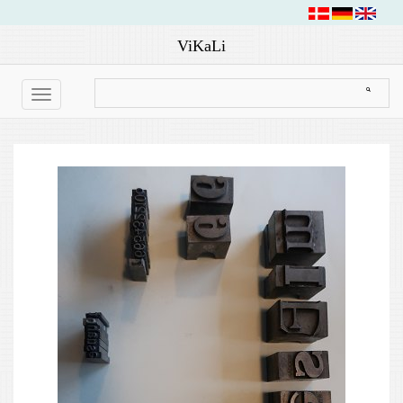
ViKaLi
Toggle
navigation